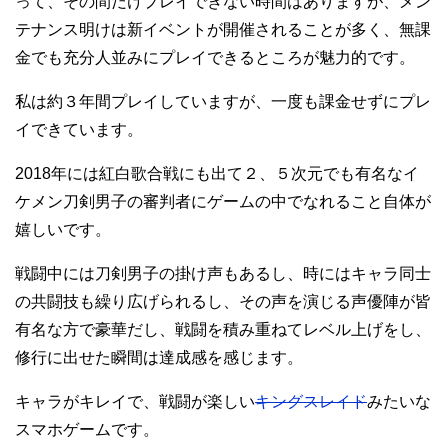
って、その間だけプレイできない時間はありますが、メン
テナンス明けは新イベントが開催されることが多く、無課
金でも充分人並みにプレイできるところが魅力的です。
私は約３年間プレイしていますが、一度も課金せずにプレ
イできています。
2018年には紅白歌合戦にも出て２、５次元でも有名なイ
ケメン刀剣男子の審判者にゲームの中でなれること自体が
嬉しいです。
戦闘中には刀剣男子の掛け声もあるし、時にはキャラ同士
の共闘技も繰り広げられるし、その声を演じる声優陣が皆
有名な方で豪華だし、戦闘を積み重ねてレベル上げをし、
修行に出せた瞬間は達成感を感じます。
キャラがキレイで、戦闘が楽しい
キングスレイド
みたいな
スマホゲームです。