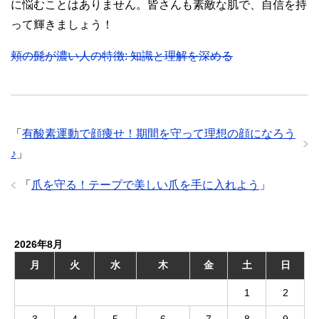
に悩むことはありません。皆さんも素敵な肌で、自信を持
って輝きましょう！
頬の髭が濃い人の特徴: 知識と理解を深める
「
有酸素運動で顔痩せ！期間を守って理想の顔になろう
♪
」
「
爪を守る！テープで美しい爪を手に入れよう
」
2026年8月
月
火
水
木
金
土
日
1
2