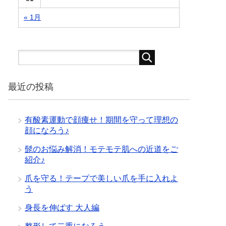
« 1月
最近の投稿
有酸素運動で顔痩せ！期間を守って理想の
顔になろう♪
髭のお悩み解消！モテモテ肌への近道をご
紹介♪
爪を守る！テープで美しい爪を手に入れよ
う
身長を伸ばす 大人編